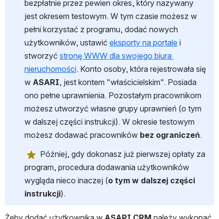
bezpłatnie przez pewien okres, który nazywany 
jest okresem testowym. W tym czasie możesz w 
pełni korzystać z programu, dodać nowych 
użytkowników, ustawić 
eksporty na portale
 i 
stworzyć 
stronę WWW dla swojego biura 
nieruchomości
. Konto osoby, która rejestrowała się 
w 
ASARI
, jest kontem "właścicielskim". Posiada 
ono pełne uprawnienia. Pozostałym pracownikom 
możesz utworzyć własne grupy uprawnień (o tym 
w dalszej części instrukcji). W okresie testowym 
możesz dodawać pracowników 
bez ograniczeń
.
 Później, gdy dokonasz już pierwszej opłaty za 
program, procedura dodawania użytkowników 
wygląda nieco inaczej (
o tym w dalszej części 
instrukcji
).
Żeby dodać użytkownika w 
ASARI CRM 
należy wykonać 