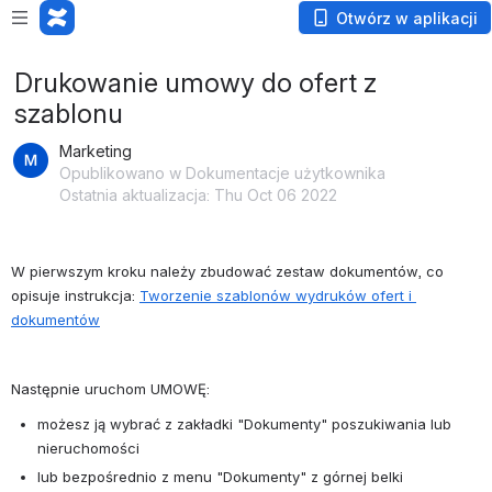
Otwórz w aplikacji
Drukowanie umowy do ofert z
szablonu
Marketing
Opublikowano w Dokumentacje użytkownika
Ostatnia aktualizacja: Thu Oct 06 2022
W pierwszym kroku należy zbudować zestaw dokumentów, co 
opisuje instrukcja: 
Tworzenie szablonów wydruków ofert i 
dokumentów
Następnie uruchom UMOWĘ:
możesz ją wybrać z zakładki "Dokumenty" poszukiwania lub 
nieruchomości
lub bezpośrednio z menu "Dokumenty" z górnej belki